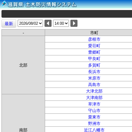
最新
-
市町
彦根市
愛荘町
豊郷町
甲良町
北部
多賀町
長浜市
米原市
高島市
大津北部
大津南部
草津市
守山市
栗東市
野洲市
南部
近江八幡市