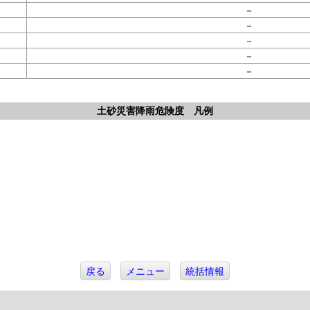
－
－
－
－
－
。
土砂災害降雨危険度 凡例
戻る
メニュー
統括情報