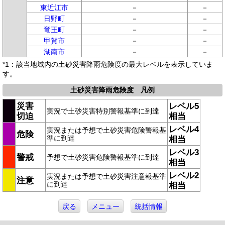
東近江市
－
－
日野町
－
－
竜王町
－
－
甲賀市
－
－
湖南市
－
－
*1：該当地域内の土砂災害降雨危険度の最大レベルを表示していま
す。
土砂災害降雨危険度 凡例
災害
レベル5
実況で土砂災害特別警報基準に到達
切迫
相当
レベル4
実況または予想で土砂災害危険警報基
危険
準に到達
相当
レベル3
警戒
予想で土砂災害危険警報基準に到達
相当
レベル2
実況または予想で土砂災害注意報基準
注意
に到達
相当
戻る
メニュー
統括情報