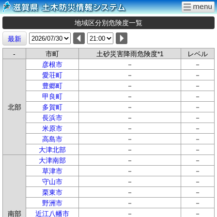
地域区分別危険度一覧
最新
-
市町
土砂災害降雨危険度*1
レベル
彦根市
－
－
愛荘町
－
－
豊郷町
－
－
甲良町
－
－
北部
多賀町
－
－
長浜市
－
－
米原市
－
－
高島市
－
－
大津北部
－
－
大津南部
－
－
草津市
－
－
守山市
－
－
栗東市
－
－
野洲市
－
－
南部
近江八幡市
－
－