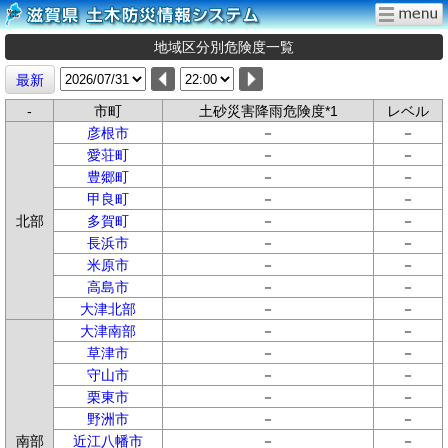
地域区分別危険度一覧
最新
-
市町
土砂災害降雨危険度*1
レベル
彦根市
－
－
愛荘町
－
－
豊郷町
－
－
甲良町
－
－
北部
多賀町
－
－
長浜市
－
－
米原市
－
－
高島市
－
－
大津北部
－
－
大津南部
－
－
草津市
－
－
守山市
－
－
栗東市
－
－
野洲市
－
－
南部
近江八幡市
－
－