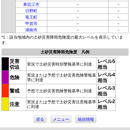
東近江市
－
－
日野町
－
－
竜王町
－
－
甲賀市
－
－
湖南市
－
－
*1：該当地域内の土砂災害降雨危険度の最大レベルを表示していま
す。
土砂災害降雨危険度 凡例
災害
レベル5
実況で土砂災害特別警報基準に到達
切迫
相当
レベル4
実況または予想で土砂災害危険警報基
危険
準に到達
相当
レベル3
警戒
予想で土砂災害危険警報基準に到達
相当
レベル2
実況または予想で土砂災害注意報基準
注意
に到達
相当
戻る
メニュー
統括情報