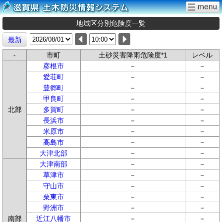
地域区分別危険度一覧
最新
-
市町
土砂災害降雨危険度*1
レベル
彦根市
－
－
愛荘町
－
－
豊郷町
－
－
甲良町
－
－
北部
多賀町
－
－
長浜市
－
－
米原市
－
－
高島市
－
－
大津北部
－
－
大津南部
－
－
草津市
－
－
守山市
－
－
栗東市
－
－
野洲市
－
－
南部
近江八幡市
－
－