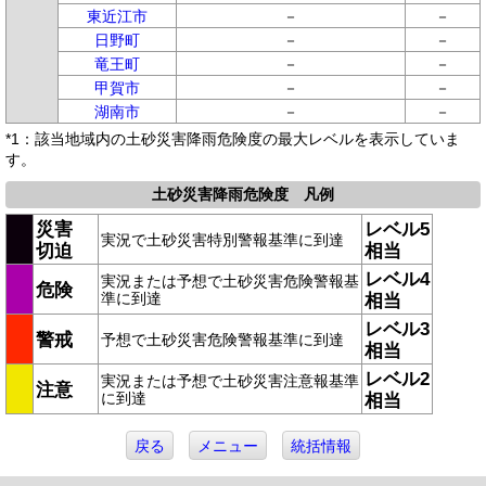
東近江市
－
－
日野町
－
－
竜王町
－
－
甲賀市
－
－
湖南市
－
－
*1：該当地域内の土砂災害降雨危険度の最大レベルを表示していま
す。
土砂災害降雨危険度 凡例
災害
レベル5
実況で土砂災害特別警報基準に到達
切迫
相当
レベル4
実況または予想で土砂災害危険警報基
危険
準に到達
相当
レベル3
警戒
予想で土砂災害危険警報基準に到達
相当
レベル2
実況または予想で土砂災害注意報基準
注意
に到達
相当
戻る
メニュー
統括情報