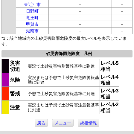
東近江市
－
－
日野町
－
－
竜王町
－
－
甲賀市
－
－
湖南市
－
－
*1：該当地域内の土砂災害降雨危険度の最大レベルを表示していま
す。
土砂災害降雨危険度 凡例
災害
レベル5
実況で土砂災害特別警報基準に到達
切迫
相当
レベル4
実況または予想で土砂災害危険警報基
危険
準に到達
相当
レベル3
警戒
予想で土砂災害危険警報基準に到達
相当
レベル2
実況または予想で土砂災害注意報基準
注意
に到達
相当
戻る
メニュー
統括情報