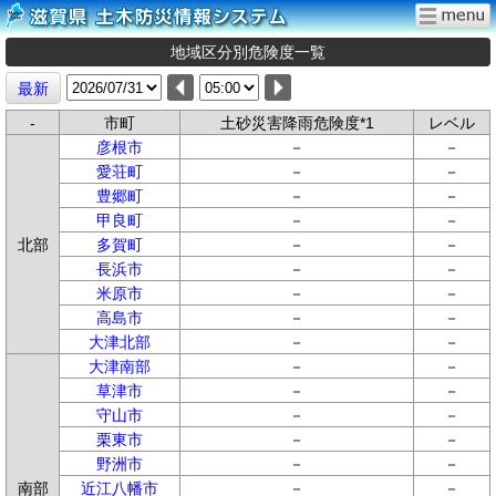
地域区分別危険度一覧
最新
-
市町
土砂災害降雨危険度*1
レベル
彦根市
－
－
愛荘町
－
－
豊郷町
－
－
甲良町
－
－
北部
多賀町
－
－
長浜市
－
－
米原市
－
－
高島市
－
－
大津北部
－
－
大津南部
－
－
草津市
－
－
守山市
－
－
栗東市
－
－
野洲市
－
－
南部
近江八幡市
－
－