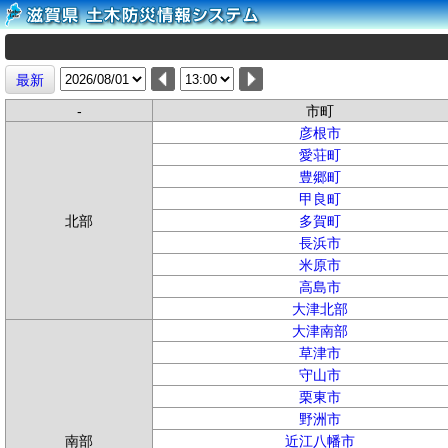
最新
-
市町
彦根市
愛荘町
豊郷町
甲良町
北部
多賀町
長浜市
米原市
高島市
大津北部
大津南部
草津市
守山市
栗東市
野洲市
南部
近江八幡市