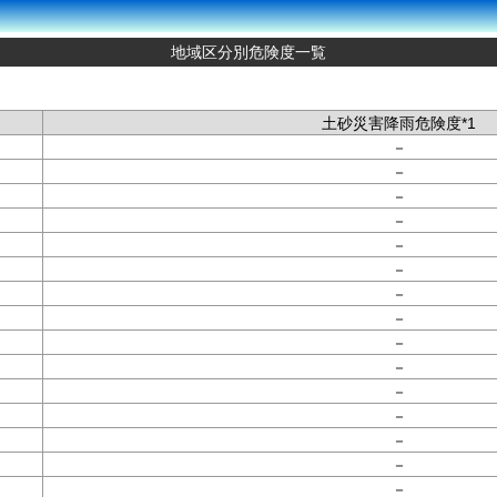
地域区分別危険度一覧
土砂災害降雨危険度*1
－
－
－
－
－
－
－
－
－
－
－
－
－
－
－