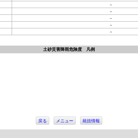
－
－
－
－
－
。
土砂災害降雨危険度 凡例
戻る
メニュー
統括情報