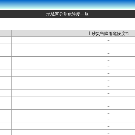
地域区分別危険度一覧
土砂災害降雨危険度*1
－
－
－
－
－
－
－
－
－
－
－
－
－
－
－