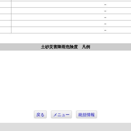
－
－
－
－
－
。
土砂災害降雨危険度 凡例
戻る
メニュー
統括情報