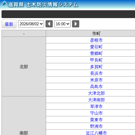
最新
-
市町
彦根市
愛荘町
豊郷町
甲良町
北部
多賀町
長浜市
米原市
高島市
大津北部
大津南部
草津市
守山市
栗東市
野洲市
南部
近江八幡市