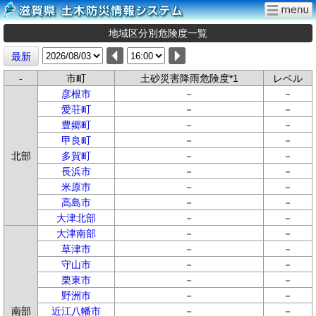
地域区分別危険度一覧
最新
-
市町
土砂災害降雨危険度*1
レベル
彦根市
－
－
愛荘町
－
－
豊郷町
－
－
甲良町
－
－
北部
多賀町
－
－
長浜市
－
－
米原市
－
－
高島市
－
－
大津北部
－
－
大津南部
－
－
草津市
－
－
守山市
－
－
栗東市
－
－
野洲市
－
－
南部
近江八幡市
－
－