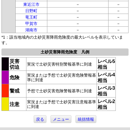
東近江市
－
－
日野町
－
－
竜王町
－
－
甲賀市
－
－
湖南市
－
－
*1：該当地域内の土砂災害降雨危険度の最大レベルを表示していま
す。
土砂災害降雨危険度 凡例
災害
レベル5
実況で土砂災害特別警報基準に到達
切迫
相当
レベル4
実況または予想で土砂災害危険警報基
危険
準に到達
相当
レベル3
警戒
予想で土砂災害危険警報基準に到達
相当
レベル2
実況または予想で土砂災害注意報基準
注意
に到達
相当
戻る
メニュー
統括情報