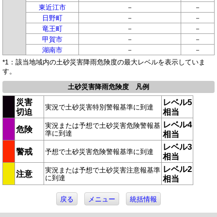
東近江市
－
－
日野町
－
－
竜王町
－
－
甲賀市
－
－
湖南市
－
－
*1：該当地域内の土砂災害降雨危険度の最大レベルを表示していま
す。
土砂災害降雨危険度 凡例
災害
レベル5
実況で土砂災害特別警報基準に到達
切迫
相当
レベル4
実況または予想で土砂災害危険警報基
危険
準に到達
相当
レベル3
警戒
予想で土砂災害危険警報基準に到達
相当
レベル2
実況または予想で土砂災害注意報基準
注意
に到達
相当
戻る
メニュー
統括情報