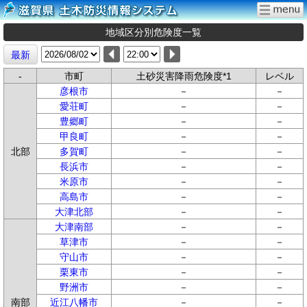
地域区分別危険度一覧
最新
-
市町
土砂災害降雨危険度*1
レベル
彦根市
－
－
愛荘町
－
－
豊郷町
－
－
甲良町
－
－
北部
多賀町
－
－
長浜市
－
－
米原市
－
－
高島市
－
－
大津北部
－
－
大津南部
－
－
草津市
－
－
守山市
－
－
栗東市
－
－
野洲市
－
－
南部
近江八幡市
－
－