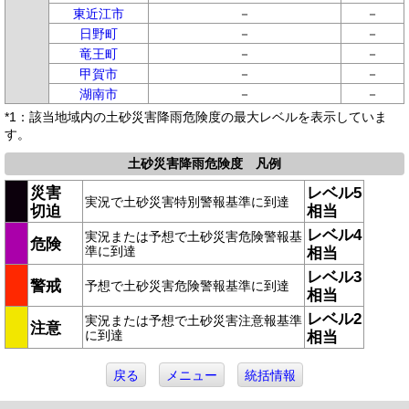
東近江市
－
－
日野町
－
－
竜王町
－
－
甲賀市
－
－
湖南市
－
－
*1：該当地域内の土砂災害降雨危険度の最大レベルを表示していま
す。
土砂災害降雨危険度 凡例
災害
レベル5
実況で土砂災害特別警報基準に到達
切迫
相当
レベル4
実況または予想で土砂災害危険警報基
危険
準に到達
相当
レベル3
警戒
予想で土砂災害危険警報基準に到達
相当
レベル2
実況または予想で土砂災害注意報基準
注意
に到達
相当
戻る
メニュー
統括情報