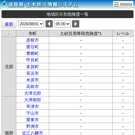
地域区分別危険度一覧
最新
-
市町
土砂災害降雨危険度*1
レベル
彦根市
－
－
愛荘町
－
－
豊郷町
－
－
甲良町
－
－
北部
多賀町
－
－
長浜市
－
－
米原市
－
－
高島市
－
－
大津北部
－
－
大津南部
－
－
草津市
－
－
守山市
－
－
栗東市
－
－
野洲市
－
－
南部
近江八幡市
－
－