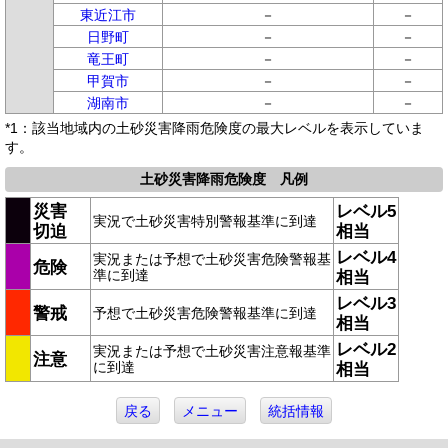
東近江市
－
－
日野町
－
－
竜王町
－
－
甲賀市
－
－
湖南市
－
－
*1：該当地域内の土砂災害降雨危険度の最大レベルを表示していま
す。
土砂災害降雨危険度 凡例
災害
レベル5
実況で土砂災害特別警報基準に到達
切迫
相当
レベル4
実況または予想で土砂災害危険警報基
危険
準に到達
相当
レベル3
警戒
予想で土砂災害危険警報基準に到達
相当
レベル2
実況または予想で土砂災害注意報基準
注意
に到達
相当
戻る
メニュー
統括情報