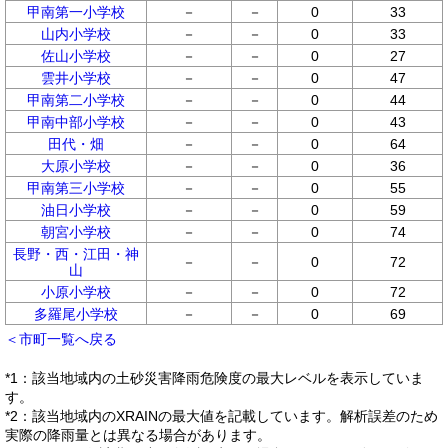
甲南第一小学校
－
－
0
33
山内小学校
－
－
0
33
佐山小学校
－
－
0
27
雲井小学校
－
－
0
47
甲南第二小学校
－
－
0
44
甲南中部小学校
－
－
0
43
田代・畑
－
－
0
64
大原小学校
－
－
0
36
甲南第三小学校
－
－
0
55
油日小学校
－
－
0
59
朝宮小学校
－
－
0
74
長野・西・江田・神
－
－
0
72
山
小原小学校
－
－
0
72
多羅尾小学校
－
－
0
69
＜市町一覧へ戻る
*1：該当地域内の土砂災害降雨危険度の最大レベルを表示していま
す。
*2：該当地域内のXRAINの最大値を記載しています。解析誤差のため
実際の降雨量とは異なる場合があります。