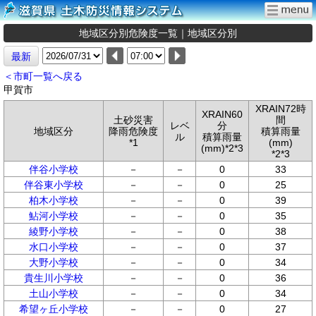
地域区分別危険度一覧｜地域区分別
最新
＜市町一覧へ戻る
甲賀市
XRAIN72時
XRAIN60
土砂災害
間
レベ
分
地域区分
降雨危険度
積算雨量
ル
積算雨量
*1
(mm)
(mm)*2*3
*2*3
伴谷小学校
－
－
0
33
伴谷東小学校
－
－
0
25
柏木小学校
－
－
0
39
鮎河小学校
－
－
0
35
綾野小学校
－
－
0
38
水口小学校
－
－
0
37
大野小学校
－
－
0
34
貴生川小学校
－
－
0
36
土山小学校
－
－
0
34
希望ヶ丘小学校
－
－
0
27