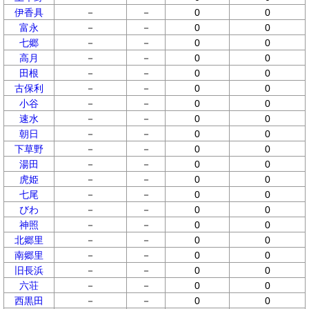
伊香具
－
－
0
0
富永
－
－
0
0
七郷
－
－
0
0
高月
－
－
0
0
田根
－
－
0
0
古保利
－
－
0
0
小谷
－
－
0
0
速水
－
－
0
0
朝日
－
－
0
0
下草野
－
－
0
0
湯田
－
－
0
0
虎姫
－
－
0
0
七尾
－
－
0
0
びわ
－
－
0
0
神照
－
－
0
0
北郷里
－
－
0
0
南郷里
－
－
0
0
旧長浜
－
－
0
0
六荘
－
－
0
0
西黒田
－
－
0
0