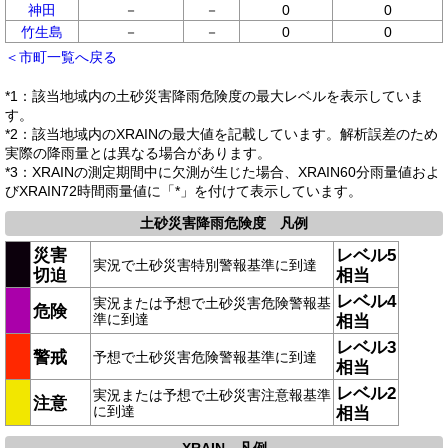
神田
－
－
0
0
竹生島
－
－
0
0
＜市町一覧へ戻る
*1：該当地域内の土砂災害降雨危険度の最大レベルを表示していま
す。
*2：該当地域内のXRAINの最大値を記載しています。解析誤差のため
実際の降雨量とは異なる場合があります。
*3：XRAINの測定期間中に欠測が生じた場合、XRAIN60分雨量値およ
びXRAIN72時間雨量値に「*」を付けて表示しています。
土砂災害降雨危険度 凡例
災害
レベル5
実況で土砂災害特別警報基準に到達
切迫
相当
レベル4
実況または予想で土砂災害危険警報基
危険
準に到達
相当
レベル3
警戒
予想で土砂災害危険警報基準に到達
相当
レベル2
実況または予想で土砂災害注意報基準
注意
に到達
相当