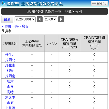
地域区分別危険度一覧｜地域区分別
最新
＜市町一覧へ戻る
長浜市
XRAIN72時間
XRAIN60分
土砂災害
積算雨量
地域区分
レベル
積算雨量
降雨危険度*1
(mm)
(mm)*2*3
*2*3
丹生北
－
－
0
0
片岡北
－
－
0
0
丹生南
－
－
0
0
杉野
－
－
0
0
片岡南
－
－
0
0
塩津
－
－
0
0
余呉
－
－
0
0
高時
－
－
0
0
木之本
－
－
0
0
永原
－
－
0
0
上草野
－
－
0
0