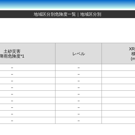
地域区分別危険度一覧｜地域区分別
XR
土砂災害
レベル
降雨危険度*1
(
－
－
－
－
－
－
－
－
－
－
－
－
－
－
－
－
－
－