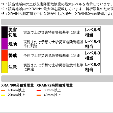
*1：該当地域内の土砂災害降雨危険度の最大レベルを表示しています
*2：該当地域内のXRAINの最大値を記載しています。解析誤差のた
*3：XRAINの測定期間中に欠測が生じた場合、XRAIN60分雨量値お
災害
レベル5
実況で土砂災害特別警報基準に到達
切迫
相当
レベル4
実況または予想で土砂災害危険警報基
危険
準に到達
相当
レベル3
警戒
予想で土砂災害危険警報基準に到達
相当
レベル2
実況または予想で土砂災害注意報基準
注意
に到達
相当
XRAIN60分積算雨量
XRAIN72時間積算雨量
40mm以上
80mm以上
20mm以上
40mm以上