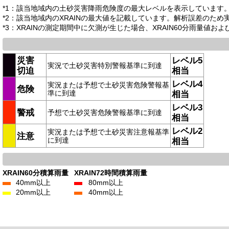
*1：該当地域内の土砂災害降雨危険度の最大レベルを表示しています
*2：該当地域内のXRAINの最大値を記載しています。解析誤差のた
*3：XRAINの測定期間中に欠測が生じた場合、XRAIN60分雨量値お
災害
レベル5
実況で土砂災害特別警報基準に到達
切迫
相当
レベル4
実況または予想で土砂災害危険警報基
危険
準に到達
相当
レベル3
警戒
予想で土砂災害危険警報基準に到達
相当
レベル2
実況または予想で土砂災害注意報基準
注意
に到達
相当
XRAIN60分積算雨量
XRAIN72時間積算雨量
40mm以上
80mm以上
20mm以上
40mm以上