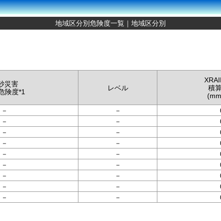
地域区分別危険度一覧｜地域区分別
XRA
砂災害
レベル
積
危険度*1
(mm
－
－
－
－
－
－
－
－
－
－
－
－
－
－
－
－
－
－