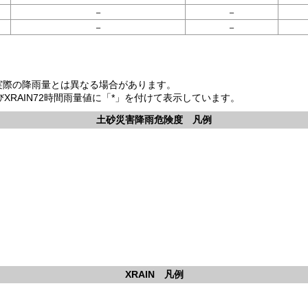
－
－
－
－
。
め実際の降雨量とは異なる場合があります。
よびXRAIN72時間雨量値に「*」を付けて表示しています。
土砂災害降雨危険度 凡例
XRAIN 凡例