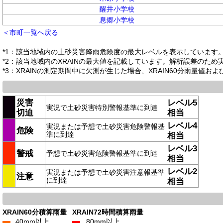
醒井小学校
息郷小学校
＜市町一覧へ戻る
*1：該当地域内の土砂災害降雨危険度の最大レベルを表示しています
*2：該当地域内のXRAINの最大値を記載しています。解析誤差のた
*3：XRAINの測定期間中に欠測が生じた場合、XRAIN60分雨量値お
災害
レベル5
実況で土砂災害特別警報基準に到達
切迫
相当
レベル4
実況または予想で土砂災害危険警報基
危険
準に到達
相当
レベル3
警戒
予想で土砂災害危険警報基準に到達
相当
レベル2
実況または予想で土砂災害注意報基準
注意
に到達
相当
XRAIN60分積算雨量
XRAIN72時間積算雨量
40mm以上
80mm以上