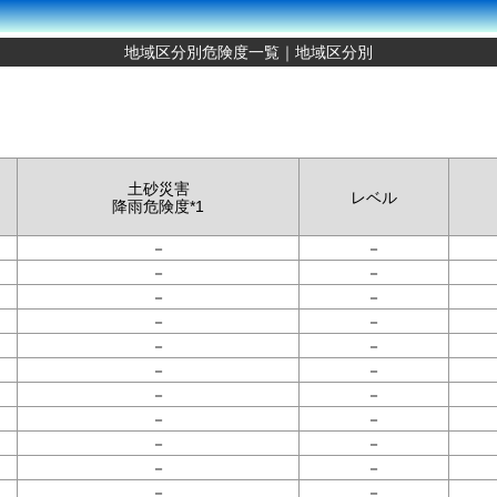
地域区分別危険度一覧｜地域区分別
土砂災害
レベル
降雨危険度*1
－
－
－
－
－
－
－
－
－
－
－
－
－
－
－
－
－
－
－
－
－
－