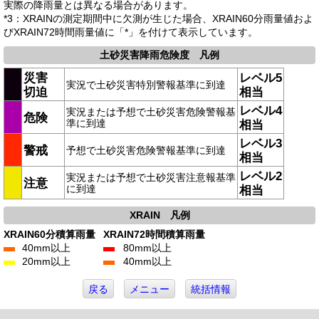
実際の降雨量とは異なる場合があります。
*3：XRAINの測定期間中に欠測が生じた場合、XRAIN60分雨量値およ
びXRAIN72時間雨量値に「*」を付けて表示しています。
土砂災害降雨危険度 凡例
災害
レベル5
実況で土砂災害特別警報基準に到達
切迫
相当
レベル4
実況または予想で土砂災害危険警報基
危険
準に到達
相当
レベル3
警戒
予想で土砂災害危険警報基準に到達
相当
レベル2
実況または予想で土砂災害注意報基準
注意
に到達
相当
XRAIN 凡例
XRAIN60分積算雨量
XRAIN72時間積算雨量
40mm以上
80mm以上
20mm以上
40mm以上
戻る
メニュー
統括情報