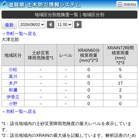
地域区分別危険度一覧｜地域区分別
最新
＜市町一覧へ戻る
大津北部
XRAIN72時間
XRAIN60分
土砂災害
積算雨量
地域区分
レベル
積算雨量
降雨危険度*1
(mm)
(mm)*2*3
*2*3
小松
－
－
0
5
葛川
－
－
0
5
木戸
－
－
0
17
和邇
－
－
0
2
伊香立
－
－
0
3
小野
－
－
0
0
＜市町一覧へ戻る
*1：該当地域内の土砂災害降雨危険度の最大レベルを表示していま
す。
*2：該当地域内のXRAINの最大値を記載しています。解析誤差のため