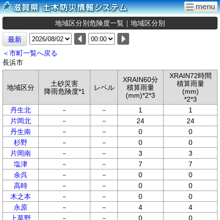
地域区分別危険度一覧｜地域区分別
最新
＜市町一覧へ戻る
長浜市
XRAIN72時間
XRAIN60分
土砂災害
積算雨量
地域区分
レベル
積算雨量
降雨危険度*1
(mm)
(mm)*2*3
*2*3
丹生北
－
－
1
1
片岡北
－
－
24
24
丹生南
－
－
0
0
杉野
－
－
0
0
片岡南
－
－
3
3
塩津
－
－
7
7
余呉
－
－
0
0
高時
－
－
0
0
木之本
－
－
0
0
永原
－
－
4
4
上草野
－
－
0
0