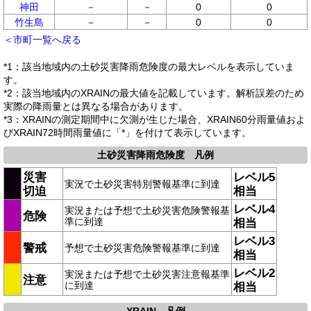
神田
－
－
0
0
竹生島
－
－
0
0
＜市町一覧へ戻る
*1：該当地域内の土砂災害降雨危険度の最大レベルを表示していま
す。
*2：該当地域内のXRAINの最大値を記載しています。解析誤差のため
実際の降雨量とは異なる場合があります。
*3：XRAINの測定期間中に欠測が生じた場合、XRAIN60分雨量値およ
びXRAIN72時間雨量値に「*」を付けて表示しています。
土砂災害降雨危険度 凡例
災害
レベル5
実況で土砂災害特別警報基準に到達
切迫
相当
レベル4
実況または予想で土砂災害危険警報基
危険
準に到達
相当
レベル3
警戒
予想で土砂災害危険警報基準に到達
相当
レベル2
実況または予想で土砂災害注意報基準
注意
に到達
相当