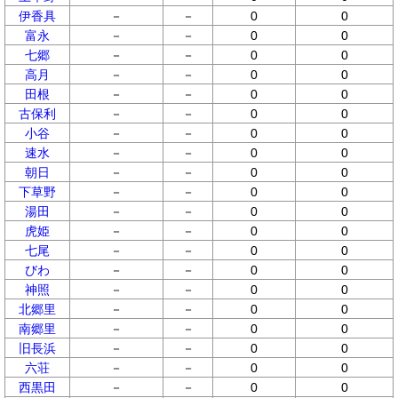
伊香具
－
－
0
0
富永
－
－
0
0
七郷
－
－
0
0
高月
－
－
0
0
田根
－
－
0
0
古保利
－
－
0
0
小谷
－
－
0
0
速水
－
－
0
0
朝日
－
－
0
0
下草野
－
－
0
0
湯田
－
－
0
0
虎姫
－
－
0
0
七尾
－
－
0
0
びわ
－
－
0
0
神照
－
－
0
0
北郷里
－
－
0
0
南郷里
－
－
0
0
旧長浜
－
－
0
0
六荘
－
－
0
0
西黒田
－
－
0
0