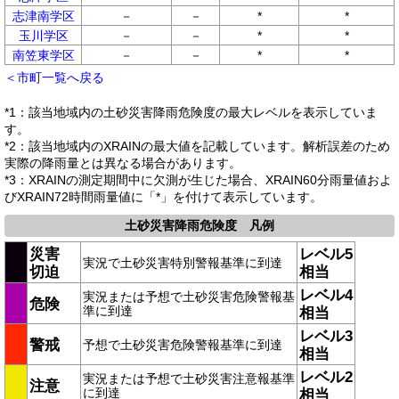
志津南学区
－
－
*
*
玉川学区
－
－
*
*
南笠東学区
－
－
*
*
＜市町一覧へ戻る
*1：該当地域内の土砂災害降雨危険度の最大レベルを表示していま
す。
*2：該当地域内のXRAINの最大値を記載しています。解析誤差のため
実際の降雨量とは異なる場合があります。
*3：XRAINの測定期間中に欠測が生じた場合、XRAIN60分雨量値およ
びXRAIN72時間雨量値に「*」を付けて表示しています。
土砂災害降雨危険度 凡例
災害
レベル5
実況で土砂災害特別警報基準に到達
切迫
相当
レベル4
実況または予想で土砂災害危険警報基
危険
準に到達
相当
レベル3
警戒
予想で土砂災害危険警報基準に到達
相当
レベル2
実況または予想で土砂災害注意報基準
注意
に到達
相当