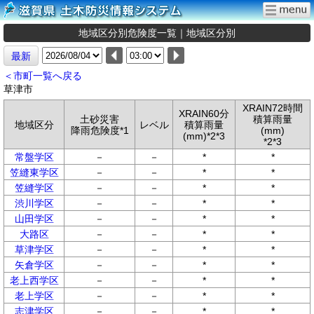
地域区分別危険度一覧｜地域区分別
最新
＜市町一覧へ戻る
草津市
XRAIN72時間
XRAIN60分
土砂災害
積算雨量
地域区分
レベル
積算雨量
降雨危険度*1
(mm)
(mm)*2*3
*2*3
常盤学区
－
－
*
*
笠縫東学区
－
－
*
*
笠縫学区
－
－
*
*
渋川学区
－
－
*
*
山田学区
－
－
*
*
大路区
－
－
*
*
草津学区
－
－
*
*
矢倉学区
－
－
*
*
老上西学区
－
－
*
*
老上学区
－
－
*
*
志津学区
－
－
*
*