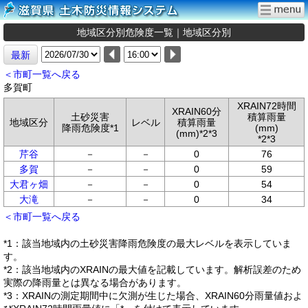
地域区分別危険度一覧｜地域区分別
最新
＜市町一覧へ戻る
多賀町
XRAIN72時間
XRAIN60分
土砂災害
積算雨量
地域区分
レベル
積算雨量
降雨危険度*1
(mm)
(mm)*2*3
*2*3
芹谷
－
－
0
76
多賀
－
－
0
59
大君ヶ畑
－
－
0
54
大滝
－
－
0
34
＜市町一覧へ戻る
*1：該当地域内の土砂災害降雨危険度の最大レベルを表示していま
す。
*2：該当地域内のXRAINの最大値を記載しています。解析誤差のため
実際の降雨量とは異なる場合があります。
*3：XRAINの測定期間中に欠測が生じた場合、XRAIN60分雨量値およ