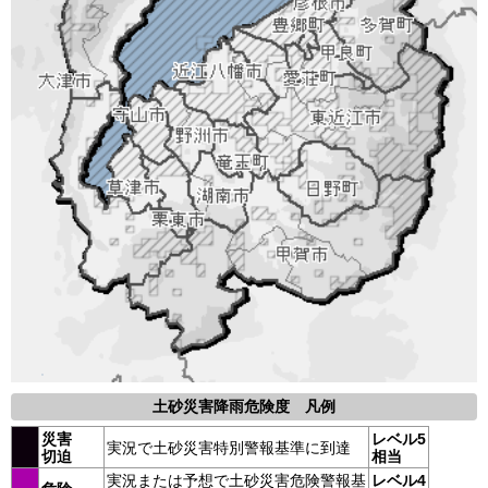
土砂災害降雨危険度 凡例
災害
レベル5
実況で土砂災害特別警報基準に到達
切迫
相当
実況または予想で土砂災害危険警報基
レベル4