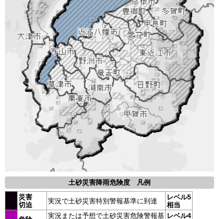
土砂災害降雨危険度 凡例
災害
レベル5
実況で土砂災害特別警報基準に到達
切迫
相当
実況または予想で土砂災害危険警報基
レベル4