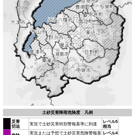
土砂災害降雨危険度 凡例
災害
レベル5
実況で土砂災害特別警報基準に到達
切迫
相当
実況または予想で土砂災害危険警報基
レベル4