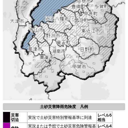
土砂災害降雨危険度 凡例
災害
レベル5
実況で土砂災害特別警報基準に到達
切迫
相当
実況または予想で土砂災害危険警報基
レベル4