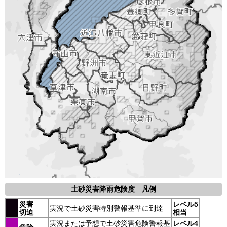
土砂災害降雨危険度 凡例
災害
レベル5
実況で土砂災害特別警報基準に到達
切迫
相当
実況または予想で土砂災害危険警報基
レベル4