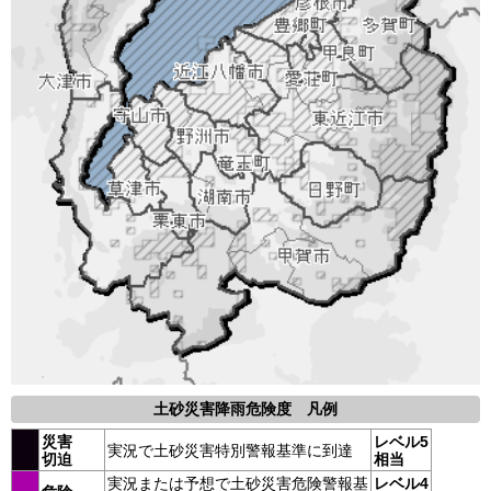
土砂災害降雨危険度 凡例
災害
レベル5
実況で土砂災害特別警報基準に到達
切迫
相当
実況または予想で土砂災害危険警報基
レベル4