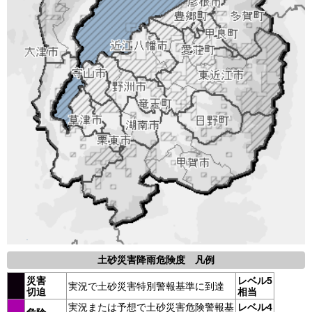
土砂災害降雨危険度 凡例
災害
レベル5
実況で土砂災害特別警報基準に到達
切迫
相当
実況または予想で土砂災害危険警報基
レベル4