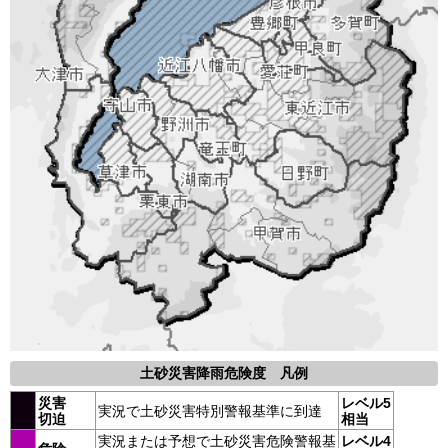
土砂災害降雨危険度 凡例
災害
レベル5
実況で土砂災害特別警報基準に到達
切迫
相当
実況または予想で土砂災害危険警報基
レベル4