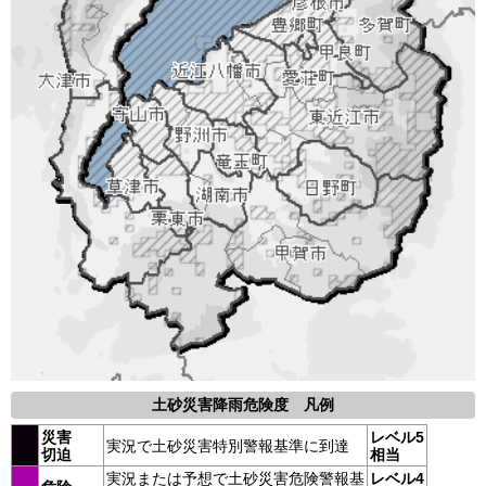
土砂災害降雨危険度 凡例
災害
レベル5
実況で土砂災害特別警報基準に到達
切迫
相当
実況または予想で土砂災害危険警報基
レベル4