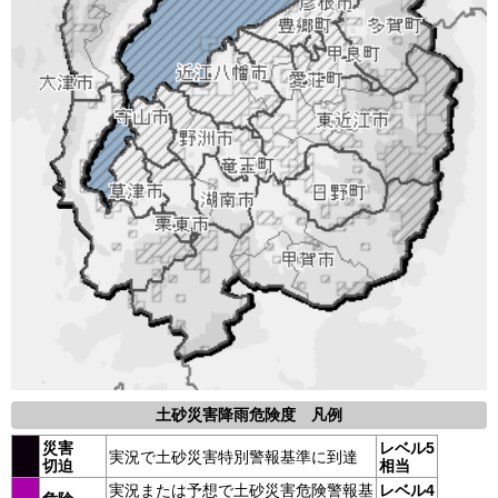
土砂災害降雨危険度 凡例
災害
レベル5
実況で土砂災害特別警報基準に到達
切迫
相当
実況または予想で土砂災害危険警報基
レベル4