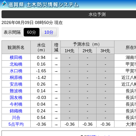
水位予測
2026年08月09日 08時50分 現在
表示間隔
60分
10分
予測水位（m）
水位
増
観測所名
所在
（m）
減
1H先
2H先
3H先
横田橋
0.94
→
-
-
-
湖南
北杣橋
0.16
→
-
-
-
甲賀
水口橋
-1.65
→
-
-
-
甲賀
桐原橋
-1.42
-
-
-
近江八
安吉橋
0.26
→
-
-
-
近江八
難波橋
0.14
→
-
-
-
長浜
国友橋
-0.03
→
-
-
-
長浜
今村橋
0.04
→
-
-
-
長浜
錦織橋
0.24
→
-
-
-
長浜
川合
0.54
→
-
-
-
長浜
5点平均
-0.36
→
-0.36
-0.36
-0.36
大津