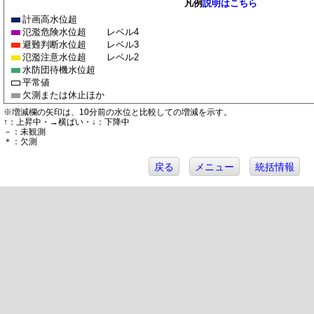
凡例
説明はこちら
計画高水位超
氾濫危険水位超
レベル4
避難判断水位超
レベル3
氾濫注意水位超
レベル2
水防団待機水位超
平常値
欠測または休止ほか
※増減欄の矢印は、10分前の水位と比較しての増減を示す。
↑：上昇中・→横ばい・↓：下降中
－：未観測
＊：欠測
戻る
メニュー
統括情報