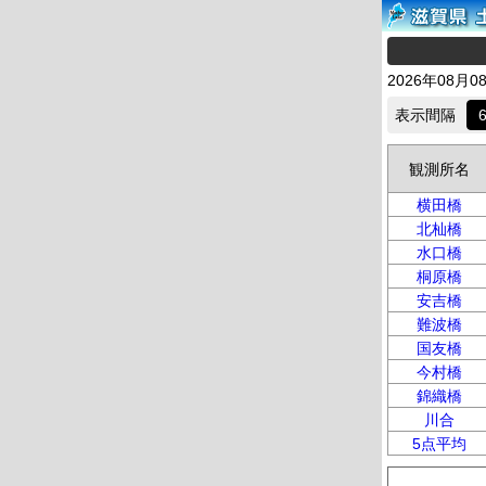
2026年08月0
表示間隔
観測所名
横田橋
北杣橋
水口橋
桐原橋
安吉橋
難波橋
国友橋
今村橋
錦織橋
川合
5点平均