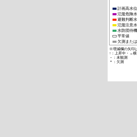
計画高水
氾濫危険
避難判断
氾濫注意
水防団待
平常値
欠測また
※増減欄の矢印
↑：上昇中・→横
－：未観測
＊：欠測