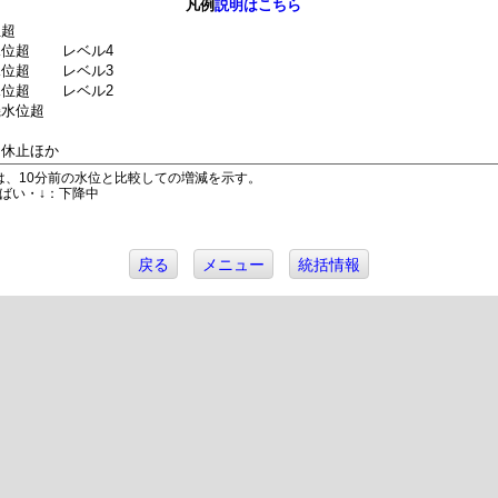
凡例
説明はこちら
位超
水位超
レベル4
水位超
レベル3
水位超
レベル2
機水位超
は休止ほか
は、10分前の水位と比較しての増減を示す。
ばい・↓：下降中
戻る
メニュー
統括情報