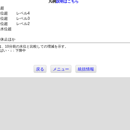
凡例
説明はこちら
位超
水位超
レベル4
水位超
レベル3
水位超
レベル2
機水位超
は休止ほか
は、10分前の水位と比較しての増減を示す。
ばい・↓：下降中
戻る
メニュー
統括情報