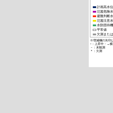
計画高水
氾濫危険
避難判断
氾濫注意
水防団待
平常値
欠測また
※増減欄の矢印
↑：上昇中・→横
－：未観測
＊：欠測