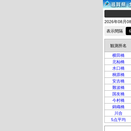
2026年08月0
表示間隔
観測所名
横田橋
北杣橋
水口橋
桐原橋
安吉橋
難波橋
国友橋
今村橋
錦織橋
川合
5点平均