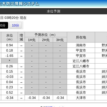
水位予測
8日 03時20分 現在
60分
10分
予測水位（m）
水位
増
所在地
（m）
減
1H先
2H先
3H先
0.94
→
-
-
-
湖南市
野
0.18
→
-
-
-
甲賀市
野
-1.65
→
-
-
-
甲賀市
野
*
-
-
-
近江八幡市
0.26
→
-
-
-
近江八幡市
0.15
→
-
-
-
長浜市
姉
-0.03
→
-
-
-
長浜市
姉
0.04
→
-
-
-
長浜市
姉
0.23
→
-
-
-
長浜市
姉
0.52
→
-
-
-
長浜市
姉
-0.34
→
-0.34
-0.34
-0.34
大津市