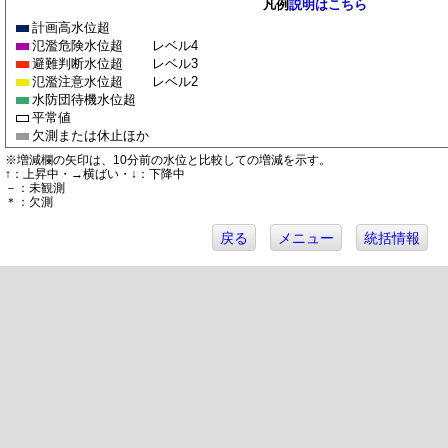
凡例
説明はこちら
計画高水位超
氾濫危険水位超
レベル4
避難判断水位超
レベル3
氾濫注意水位超
レベル2
水防団待機水位超
平常値
欠測または休止ほか
※増減欄の矢印は、10分前の水位と比較しての増減を示す。
↑：上昇中・→横ばい・↓：下降中
－：未観測
＊：欠測
戻る
メニュー
統括情報