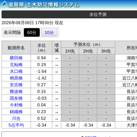
水位予測
2026年08月08日 17時30分 現在
表示間隔
60分
10分
予測水位（m）
水位
増
観測所名
所在
（m）
減
1H先
2H先
3H先
横田橋
0.94
→
-
-
-
湖南
北杣橋
0.19
→
-
-
-
甲賀
水口橋
-1.64
→
-
-
-
甲賀
桐原橋
-1.42
-
-
-
近江八
安吉橋
0.27
→
-
-
-
近江八
難波橋
0.15
→
-
-
-
長浜
国友橋
-0.03
→
-
-
-
長浜
今村橋
0.04
→
-
-
-
長浜
錦織橋
0.23
→
-
-
-
長浜
川合
0.52
→
-
-
-
長浜
5点平均
-0.34
→
-0.34
-0.34
-0.34
大津