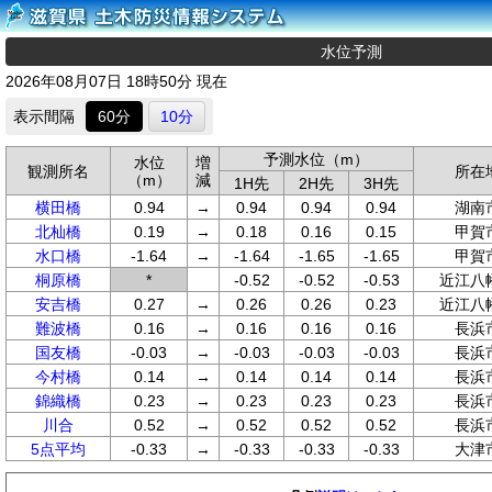
水位予測
2026年08月07日 18時50分 現在
表示間隔
60分
10分
予測水位（m）
水位
増
観測所名
所在
（m）
減
1H先
2H先
3H先
横田橋
0.94
→
0.94
0.94
0.94
湖南
北杣橋
0.19
→
0.18
0.16
0.15
甲賀
水口橋
-1.64
→
-1.64
-1.65
-1.65
甲賀
桐原橋
*
-0.52
-0.52
-0.53
近江八
安吉橋
0.27
→
0.26
0.26
0.23
近江八
難波橋
0.16
→
0.16
0.16
0.16
長浜
国友橋
-0.03
→
-0.03
-0.03
-0.03
長浜
今村橋
0.14
→
0.14
0.14
0.14
長浜
錦織橋
0.23
→
0.23
0.23
0.23
長浜
川合
0.52
→
0.52
0.52
0.52
長浜
5点平均
-0.33
→
-0.33
-0.33
-0.33
大津