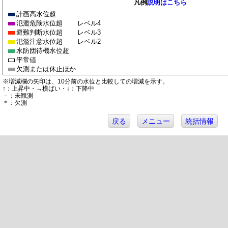
凡例
説明はこちら
計画高水位超
氾濫危険水位超
レベル4
避難判断水位超
レベル3
氾濫注意水位超
レベル2
水防団待機水位超
平常値
欠測または休止ほか
※増減欄の矢印は、10分前の水位と比較しての増減を示す。
↑：上昇中・→横ばい・↓：下降中
－：未観測
＊：欠測
戻る
メニュー
統括情報