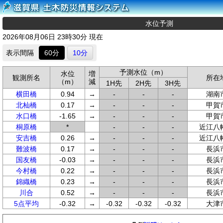
水位予測
2026年08月06日 23時30分 現在
表示間隔
60分
10分
予測水位（m）
水位
増
観測所名
所在
（m）
減
1H先
2H先
3H先
横田橋
0.94
→
-
-
-
湖南
北杣橋
0.17
→
-
-
-
甲賀
水口橋
-1.65
→
-
-
-
甲賀
桐原橋
*
-
-
-
近江八
安吉橋
0.26
→
-
-
-
近江八
難波橋
0.17
→
-
-
-
長浜
国友橋
-0.03
→
-
-
-
長浜
今村橋
0.22
→
-
-
-
長浜
錦織橋
0.23
→
-
-
-
長浜
川合
0.52
→
-
-
-
長浜
5点平均
-0.32
→
-0.32
-0.32
-0.32
大津