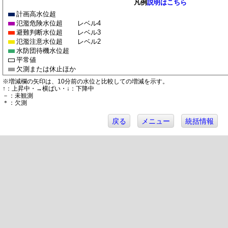
凡例
説明はこちら
計画高水位超
氾濫危険水位超
レベル4
避難判断水位超
レベル3
氾濫注意水位超
レベル2
水防団待機水位超
平常値
欠測または休止ほか
※増減欄の矢印は、10分前の水位と比較しての増減を示す。
↑：上昇中・→横ばい・↓：下降中
－：未観測
＊：欠測
戻る
メニュー
統括情報