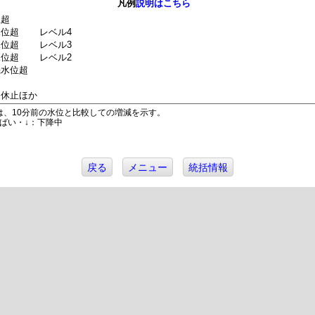
凡例
説明はこちら
位超
水位超
レベル4
水位超
レベル3
水位超
レベル2
機水位超
は休止ほか
は、10分前の水位と比較しての増減を示す。
ばい・↓：下降中
戻る
メニュー
統括情報