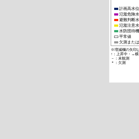
計画高水
氾濫危険
避難判断
氾濫注意
水防団待
平常値
欠測また
※増減欄の矢印
↑：上昇中・→横
－：未観測
＊：欠測