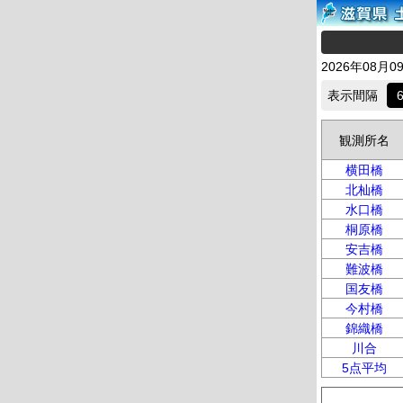
2026年08月0
表示間隔
観測所名
横田橋
北杣橋
水口橋
桐原橋
安吉橋
難波橋
国友橋
今村橋
錦織橋
川合
5点平均