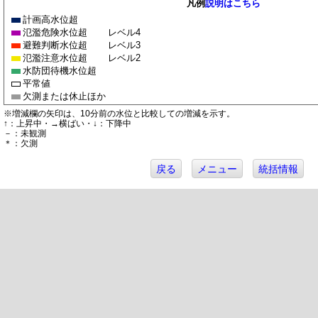
凡例
説明はこちら
計画高水位超
氾濫危険水位超
レベル4
避難判断水位超
レベル3
氾濫注意水位超
レベル2
水防団待機水位超
平常値
欠測または休止ほか
※増減欄の矢印は、10分前の水位と比較しての増減を示す。
↑：上昇中・→横ばい・↓：下降中
－：未観測
＊：欠測
戻る
メニュー
統括情報