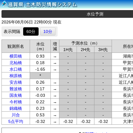
水位予測
2026年08月06日 22時00分 現在
表示間隔
60分
10分
予測水位（m）
水位
増
観測所名
所在
（m）
減
1H先
2H先
3H先
横田橋
0.93
→
-
-
-
湖南
北杣橋
0.18
→
-
-
-
甲賀
水口橋
-1.65
→
-
-
-
甲賀
桐原橋
*
-
-
-
近江八
安吉橋
0.26
→
-
-
-
近江八
難波橋
0.17
→
-
-
-
長浜
国友橋
-0.03
→
-
-
-
長浜
今村橋
0.22
→
-
-
-
長浜
錦織橋
0.23
→
-
-
-
長浜
川合
0.53
→
-
-
-
長浜
5点平均
-0.32
→
-0.32
-0.32
-0.32
大津