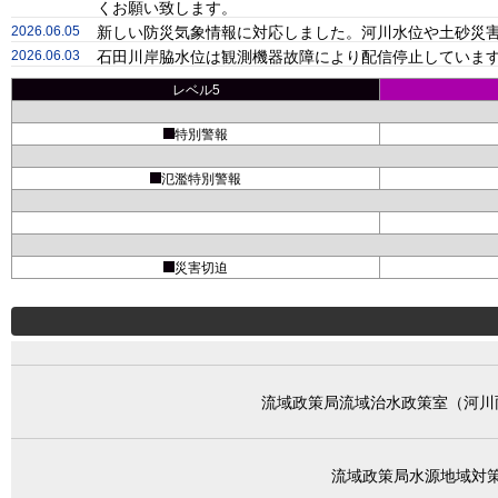
くお願い致します。
2026.06.05
新しい防災気象情報に対応しました。河川水位や土砂災害
2026.06.03
石田川岸脇水位は観測機器故障により配信停止しています
レベル5
特別警報
氾濫特別警報
災害切迫
流域政策局流域治水政策室（河川
流域政策局水源地域対