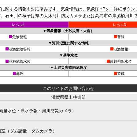
に関する情報も対応済みです。気象情報は、気象庁HPを「詳細ボタン
。石田川の様子は県の大床河川防災カメラまたは高島市の岸脇橋河川防災
レベル4
レベル3
▼気象情報（土砂災害・大雨）
危険警報
警報
▼河川氾濫に関する情報
氾濫危険警報
氾濫警報
▼基準水位
氾濫危険水位
避難判断水位
▼土砂災害降雨危険度
危険
警戒
このサイトのお問い合わせ
滋賀県県土整備部
雨量水位・洪水予報・河川防災カメラ）
策室（ダム諸量・ダムカメラ）