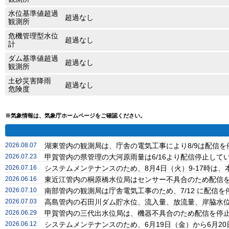
水位基準値超過
超過なし
観測所
危機管理型水位
超過なし
計
ダム基準値超過
超過なし
観測所
土砂災害降雨
超過なし
危険度
※気象情報は、気象庁ホームページをご確認ください。
2026.08.07
湖東管内の観測局は、庁舎の電気工事により8/9は配信
2026.07.23
甲賀管内の県管理の大河原雨量は6/16より配信停止し
2026.07.16
システムメンテナンスのため、8月4日（火）9-17時
2026.06.16
東近江管内の桐原橋水位局はセンサー不具合のため配信
2026.07.10
南部管内の観測局は庁舎電気工事のため、7/12 に配信
2026.07.03
高島管内の石田川ダム貯水位、流入量、放流量、岸脇水位
2026.06.29
甲賀管内の三代出水位局は、機器不具合のため配信を停
2026.06.12
システムメンテナンスのため、6月19日（金）から6月