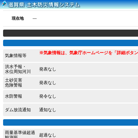
現在地
―
※気象情報は、気象庁ホームページを「詳細ボタ
気象情報等
洪水予報・
発表なし
水位周知河川
土砂災害
発表なし
危険警報
水防警報
発令なし
ダム放流通知
通知なし
雨量基準値超過
超過なし
観測所