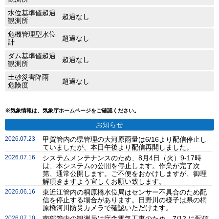
水位基準値超過
超過なし
観測所
危機管理型水位
超過なし
計
ダム基準値超過
超過なし
観測所
土砂災害降雨
超過なし
危険度
※気象情報は、気象庁ホームページをご確認ください。
お知らせ
2026.07.23
甲賀管内の県管理の大河原雨量は6/16より配信停止し
ていましたが、本日午後より配信再開しました。
2026.07.16
システムメンテナンスのため、8月4日（火）9-17時
は、本システムの公開を停止します。作業が完了次
第、通常公開します。ご不便をおかけしますが、御理
解頂きますよう宜しくお願い致します。
2026.06.16
東近江管内の桐原橋水位局はセンサー不具合のため配
信を停止する場合があります。日野川の様子は県の桐
原橋河川防災カメラで確認いただけます。
2026.07.10
南部管内の観測局は庁舎電気工事のため、7/12 に配信