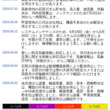
を停止することがあります。
2026.07.03
高島管内の石田川ダム貯水位、流入量、放流量、岸脇
水位、河内谷雨量は、メンテナンスのため7月3日10：
30から一時閉局します。
2026.06.29
甲賀管内の三代出水位局は、機器不具合のため配信を
停止することがあります。
2026.06.12
システムメンテナンスのため、6月19日（金）から6月
20日（土）までの間、本システムの公開を停止しま
す。作業が完了次第、通常公開します。ご不便をおか
けしますが、御理解頂きますよう宜しくお願い致しま
す。
2026.06.05
新しい防災気象情報に対応しました。河川水位や土砂
災害に関する情報も対応済みです。気象情報は、気象
庁HPを「詳細ボタン」からご確認ください。
2026.06.03
石田川岸脇水位は観測機器故障により配信停止してい
ます。石田川の様子は県の大床河川防災カメラまたは
高島市の岸脇橋河川防災カメラで確認いただけます。
→6/17午後復旧しました。
2026.06.02
余呉湖ダム諸量、椿坂雨量、黒田・堂木・西柳野水位
は、機器の不具合により配信を停止しています。
→6/16余呉湖ダム諸量、椿坂雨量、黒田・堂木・西柳
野水位は復旧しました。姉川ダム諸量、甲津原雨量、
温見・小泉水位の配信停止は継続中です。
レベル5
レベル4
レベル3
レベル2