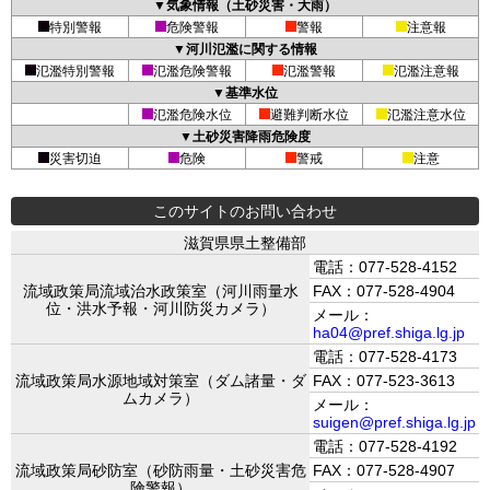
▼気象情報（土砂災害・大雨）
特別警報
危険警報
警報
注意報
▼河川氾濫に関する情報
氾濫特別警報
氾濫危険警報
氾濫警報
氾濫注意報
▼基準水位
氾濫危険水位
避難判断水位
氾濫注意水位
▼土砂災害降雨危険度
災害切迫
危険
警戒
注意
このサイトのお問い合わせ
滋賀県県土整備部
電話：077-528-4152
流域政策局流域治水政策室（河川雨量水
FAX：077-528-4904
位・洪水予報・河川防災カメラ）
メール：
ha04@pref.shiga.lg.jp
電話：077-528-4173
流域政策局水源地域対策室（ダム諸量・ダ
FAX：077-523-3613
ムカメラ）
メール：
suigen@pref.shiga.lg.jp
電話：077-528-4192
流域政策局砂防室（砂防雨量・土砂災害危
FAX：077-528-4907
険警報）