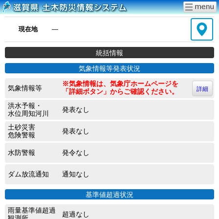
現在地
―
統括情報
気象情報等発表状況
※気象情報は、気象庁ホームページを
気象情報等
詳細
「詳細ボタン」からご確認ください。
洪水予報・
発表なし
水位周知河川
土砂災害
発表なし
危険警報
水防警報
発令なし
ダム放流通知
通知なし
基準値超過状況
雨量基準値超過
超過なし
観測所