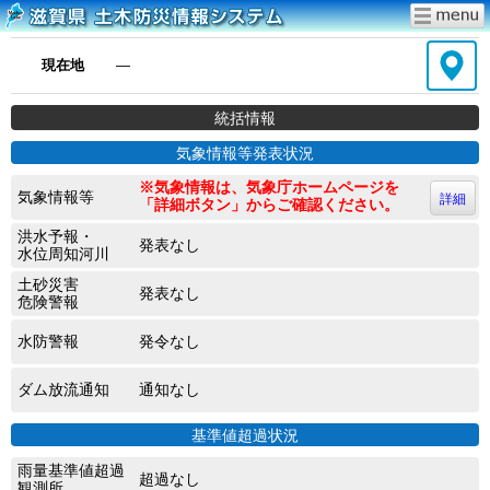
現在地
―
統括情報
気象情報等発表状況
※気象情報は、気象庁ホームページを
気象情報等
詳細
「詳細ボタン」からご確認ください。
洪水予報・
発表なし
水位周知河川
土砂災害
発表なし
危険警報
水防警報
発令なし
ダム放流通知
通知なし
基準値超過状況
雨量基準値超過
超過なし
観測所