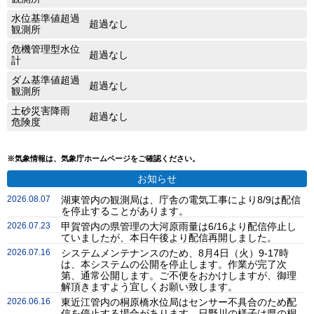
水位基準値超過
超過なし
観測所
危機管理型水位
超過なし
計
ダム基準値超過
超過なし
観測所
土砂災害降雨
超過なし
危険度
※気象情報は、気象庁ホームページをご確認ください。
お知らせ
2026.08.07
湖東管内の観測局は、庁舎の電気工事により8/9は配信
を停止することがあります。
2026.07.23
甲賀管内の県管理の大河原雨量は6/16より配信停止し
ていましたが、本日午後より配信再開しました。
2026.07.16
システムメンテナンスのため、8月4日（火）9-17時
は、本システムの公開を停止します。作業が完了次
第、通常公開します。ご不便をおかけしますが、御理
解頂きますよう宜しくお願い致します。
2026.06.16
東近江管内の桐原橋水位局はセンサー不具合のため配
信を停止する場合があります。日野川の様子は県の桐