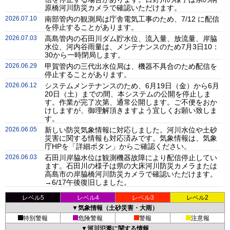
原橋河川防災カメラで確認いただけます。
2026.07.10
南部管内の観測局は庁舎電気工事のため、7/12 に配信
を停止することがあります。
2026.07.03
高島管内の石田川ダム貯水位、流入量、放流量、岸脇
水位、河内谷雨量は、メンテナンスのため7月3日10：
30から一時閉局します。
2026.06.29
甲賀管内の三代出水位局は、機器不具合のため配信を
停止することがあります。
2026.06.12
システムメンテナンスのため、6月19日（金）から6月
20日（土）までの間、本システムの公開を停止しま
す。作業が完了次第、通常公開します。ご不便をおか
けしますが、御理解頂きますよう宜しくお願い致しま
す。
2026.06.05
新しい防災気象情報に対応しました。河川水位や土砂
災害に関する情報も対応済みです。気象情報は、気象
庁HPを「詳細ボタン」からご確認ください。
2026.06.03
石田川岸脇水位は観測機器故障により配信停止してい
ます。石田川の様子は県の大床河川防災カメラまたは
高島市の岸脇橋河川防災カメラで確認いただけます。
→6/17午後復旧しました。
レベル5
レベル4
レベル3
レベル2
▼気象情報（土砂災害・大雨）
特別警報
危険警報
警報
注意報
▼河川氾濫に関する情報