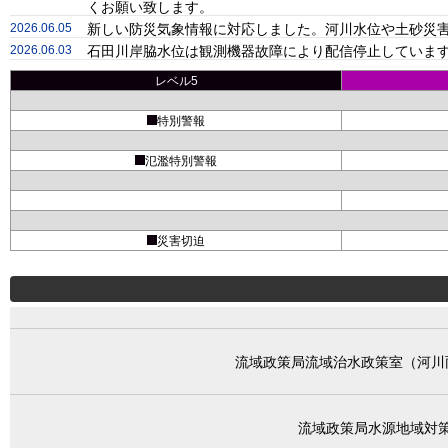
くお願い致します。
2026.06.05
新しい防災気象情報に対応しました。河川水位や土砂災害
2026.06.03
石田川岸脇水位は観測機器故障により配信停止しています
レベル5
特別警報
氾濫特別警報
災害切迫
流域政策局流域治水政策室（河川
流域政策局水源地域対