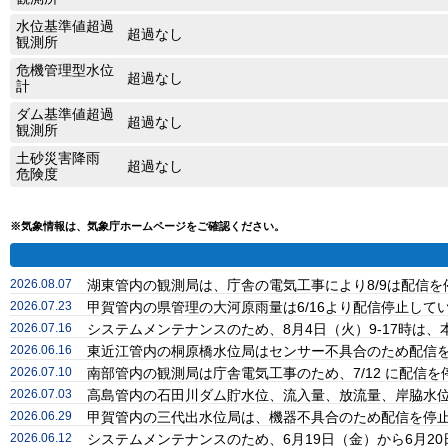
水位基準値超過
超過なし
観測所
危機管理型水位
超過なし
計
ダム基準値超過
超過なし
観測所
土砂災害降雨
超過なし
危険度
※気象情報は、気象庁ホームページをご確認ください。
2026.08.07
湖東管内の観測局は、庁舎の電気工事により8/9は配信
2026.07.23
甲賀管内の県管理の大河原雨量は6/16より配信停止し
2026.07.16
システムメンテナンスのため、8月4日（火）9-17時
2026.06.16
東近江管内の桐原橋水位局はセンサー不具合のため配信
2026.07.10
南部管内の観測局は庁舎電気工事のため、7/12 に配信
2026.07.03
高島管内の石田川ダム貯水位、流入量、放流量、岸脇水位
2026.06.29
甲賀管内の三代出水位局は、機器不具合のため配信を停
2026.06.12
システムメンテナンスのため、6月19日（金）から6月