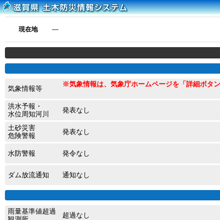
現在地
―
※気象情報は、気象庁ホームページを「詳細ボタ
気象情報等
洪水予報・
発表なし
水位周知河川
土砂災害
発表なし
危険警報
水防警報
発令なし
ダム放流通知
通知なし
雨量基準値超過
超過なし
観測所