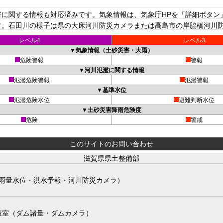
に関する情報も対応済みです。気象情報は、気象庁HPを「詳細ボタン
。石田川の様子は県の大床河川防災カメラまたは高島市の岸脇橋河川防災
レベル4
レベル3
▼気象情報（土砂災害・大雨）
危険警報
警報
▼河川氾濫に関する情報
氾濫危険警報
氾濫警報
▼基準水位
氾濫危険水位
避難判断水位
▼土砂災害降雨危険度
危険
警戒
このサイトのお問い合わせ
滋賀県県土整備部
雨量水位・洪水予報・河川防災カメラ）
策室（ダム諸量・ダムカメラ）