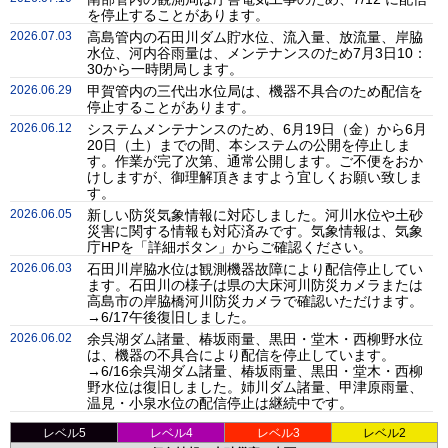
を停止することがあります。
2026.07.03
高島管内の石田川ダム貯水位、流入量、放流量、岸脇
水位、河内谷雨量は、メンテナンスのため7月3日10：
30から一時閉局します。
2026.06.29
甲賀管内の三代出水位局は、機器不具合のため配信を
停止することがあります。
2026.06.12
システムメンテナンスのため、6月19日（金）から6月
20日（土）までの間、本システムの公開を停止しま
す。作業が完了次第、通常公開します。ご不便をおか
けしますが、御理解頂きますよう宜しくお願い致しま
す。
2026.06.05
新しい防災気象情報に対応しました。河川水位や土砂
災害に関する情報も対応済みです。気象情報は、気象
庁HPを「詳細ボタン」からご確認ください。
2026.06.03
石田川岸脇水位は観測機器故障により配信停止してい
ます。石田川の様子は県の大床河川防災カメラまたは
高島市の岸脇橋河川防災カメラで確認いただけます。
→6/17午後復旧しました。
2026.06.02
余呉湖ダム諸量、椿坂雨量、黒田・堂木・西柳野水位
は、機器の不具合により配信を停止しています。
→6/16余呉湖ダム諸量、椿坂雨量、黒田・堂木・西柳
野水位は復旧しました。姉川ダム諸量、甲津原雨量、
温見・小泉水位の配信停止は継続中です。
レベル5
レベル4
レベル3
レベル2