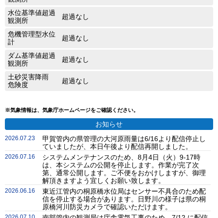
水位基準値超過
超過なし
観測所
危機管理型水位
超過なし
計
ダム基準値超過
超過なし
観測所
土砂災害降雨
超過なし
危険度
※気象情報は、気象庁ホームページをご確認ください。
お知らせ
2026.07.23
甲賀管内の県管理の大河原雨量は6/16より配信停止し
ていましたが、本日午後より配信再開しました。
2026.07.16
システムメンテナンスのため、8月4日（火）9-17時
は、本システムの公開を停止します。作業が完了次
第、通常公開します。ご不便をおかけしますが、御理
解頂きますよう宜しくお願い致します。
2026.06.16
東近江管内の桐原橋水位局はセンサー不具合のため配
信を停止する場合があります。日野川の様子は県の桐
原橋河川防災カメラで確認いただけます。
2026.07.10
南部管内の観測局は庁舎電気工事のため、7/12 に配信