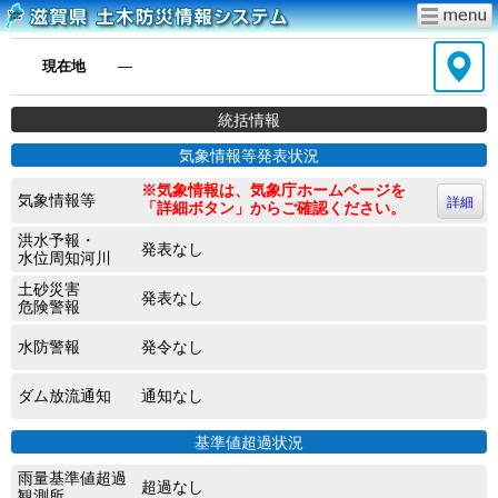
現在地
―
統括情報
気象情報等発表状況
※気象情報は、気象庁ホームページを
気象情報等
詳細
「詳細ボタン」からご確認ください。
洪水予報・
発表なし
水位周知河川
土砂災害
発表なし
危険警報
水防警報
発令なし
ダム放流通知
通知なし
基準値超過状況
雨量基準値超過
超過なし
観測所