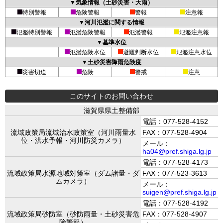
▼気象情報（土砂災害・大雨）
特別警報
危険警報
警報
注意報
▼河川氾濫に関する情報
氾濫特別警報
氾濫危険警報
氾濫警報
氾濫注意報
▼基準水位
氾濫危険水位
避難判断水位
氾濫注意水位
▼土砂災害降雨危険度
災害切迫
危険
警戒
注意
このサイトのお問い合わせ
滋賀県県土整備部
電話：077-528-4152
流域政策局流域治水政策室（河川雨量水
FAX：077-528-4904
位・洪水予報・河川防災カメラ）
メール：
ha04@pref.shiga.lg.jp
電話：077-528-4173
流域政策局水源地域対策室（ダム諸量・ダ
FAX：077-523-3613
ムカメラ）
メール：
suigen@pref.shiga.lg.jp
電話：077-528-4192
流域政策局砂防室（砂防雨量・土砂災害危
FAX：077-528-4907
険警報）