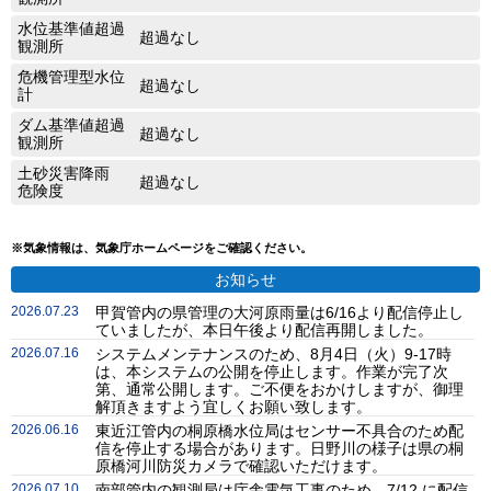
水位基準値超過
超過なし
観測所
危機管理型水位
超過なし
計
ダム基準値超過
超過なし
観測所
土砂災害降雨
超過なし
危険度
※気象情報は、気象庁ホームページをご確認ください。
お知らせ
2026.07.23
甲賀管内の県管理の大河原雨量は6/16より配信停止し
ていましたが、本日午後より配信再開しました。
2026.07.16
システムメンテナンスのため、8月4日（火）9-17時
は、本システムの公開を停止します。作業が完了次
第、通常公開します。ご不便をおかけしますが、御理
解頂きますよう宜しくお願い致します。
2026.06.16
東近江管内の桐原橋水位局はセンサー不具合のため配
信を停止する場合があります。日野川の様子は県の桐
原橋河川防災カメラで確認いただけます。
2026.07.10
南部管内の観測局は庁舎電気工事のため、7/12 に配信