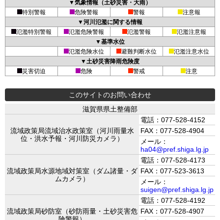
▼気象情報（土砂災害・大雨）
特別警報
危険警報
警報
注意報
▼河川氾濫に関する情報
氾濫特別警報
氾濫危険警報
氾濫警報
氾濫注意報
▼基準水位
氾濫危険水位
避難判断水位
氾濫注意水位
▼土砂災害降雨危険度
災害切迫
危険
警戒
注意
このサイトのお問い合わせ
滋賀県県土整備部
電話：077-528-4152
流域政策局流域治水政策室（河川雨量水
FAX：077-528-4904
位・洪水予報・河川防災カメラ）
メール：
ha04@pref.shiga.lg.jp
電話：077-528-4173
流域政策局水源地域対策室（ダム諸量・ダ
FAX：077-523-3613
ムカメラ）
メール：
suigen@pref.shiga.lg.jp
電話：077-528-4192
流域政策局砂防室（砂防雨量・土砂災害危
FAX：077-528-4907
険警報）