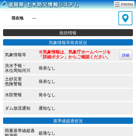
現在地
―
統括情報
気象情報等発表状況
※気象情報は、気象庁ホームページを
気象情報等
詳細
「詳細ボタン」からご確認ください。
洪水予報・
発表なし
水位周知河川
土砂災害
発表なし
危険警報
水防警報
発令なし
ダム放流通知
通知なし
基準値超過状況
雨量基準値超過
超過なし
観測所