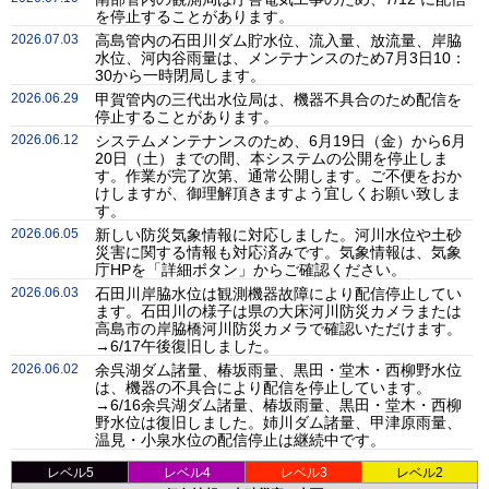
を停止することがあります。
2026.07.03
高島管内の石田川ダム貯水位、流入量、放流量、岸脇
水位、河内谷雨量は、メンテナンスのため7月3日10：
30から一時閉局します。
2026.06.29
甲賀管内の三代出水位局は、機器不具合のため配信を
停止することがあります。
2026.06.12
システムメンテナンスのため、6月19日（金）から6月
20日（土）までの間、本システムの公開を停止しま
す。作業が完了次第、通常公開します。ご不便をおか
けしますが、御理解頂きますよう宜しくお願い致しま
す。
2026.06.05
新しい防災気象情報に対応しました。河川水位や土砂
災害に関する情報も対応済みです。気象情報は、気象
庁HPを「詳細ボタン」からご確認ください。
2026.06.03
石田川岸脇水位は観測機器故障により配信停止してい
ます。石田川の様子は県の大床河川防災カメラまたは
高島市の岸脇橋河川防災カメラで確認いただけます。
→6/17午後復旧しました。
2026.06.02
余呉湖ダム諸量、椿坂雨量、黒田・堂木・西柳野水位
は、機器の不具合により配信を停止しています。
→6/16余呉湖ダム諸量、椿坂雨量、黒田・堂木・西柳
野水位は復旧しました。姉川ダム諸量、甲津原雨量、
温見・小泉水位の配信停止は継続中です。
レベル5
レベル4
レベル3
レベル2