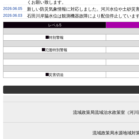
くお願い致します。
2026.06.05
新しい防災気象情報に対応しました。河川水位や土砂災害
2026.06.03
石田川岸脇水位は観測機器故障により配信停止しています
レベル5
特別警報
氾濫特別警報
災害切迫
流域政策局流域治水政策室（河川
流域政策局水源地域対