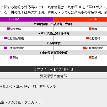
に関する情報も対応済みです。気象情報は、気象庁HPを「詳細ボタン
。石田川の様子は県の大床河川防災カメラまたは高島市の岸脇橋河川防災
レベル4
レベル3
▼気象情報（土砂災害・大雨）
危険警報
警報
▼河川氾濫に関する情報
氾濫危険警報
氾濫警報
▼基準水位
氾濫危険水位
避難判断水位
▼土砂災害降雨危険度
危険
警戒
このサイトのお問い合わせ
滋賀県県土整備部
雨量水位・洪水予報・河川防災カメラ）
策室（ダム諸量・ダムカメラ）