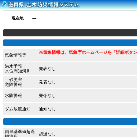
現在地
―
※気象情報は、気象庁ホームページを「詳細ボタ
気象情報等
洪水予報・
発表なし
水位周知河川
土砂災害
発表なし
危険警報
水防警報
発令なし
ダム放流通知
通知なし
雨量基準値超過
超過なし
観測所