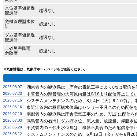
水位基準値超過
超過なし
観測所
危機管理型水位
超過なし
計
ダム基準値超過
超過なし
観測所
土砂災害降雨
超過なし
危険度
※気象情報は、気象庁ホームページをご確認ください。
2026.08.07
湖東管内の観測局は、庁舎の電気工事により8/9は配信
2026.07.23
甲賀管内の県管理の大河原雨量は6/16より配信停止し
2026.07.16
システムメンテナンスのため、8月4日（火）9-17時
2026.06.16
東近江管内の桐原橋水位局はセンサー不具合のため配信
2026.07.10
南部管内の観測局は庁舎電気工事のため、7/12 に配信
2026.07.03
高島管内の石田川ダム貯水位、流入量、放流量、岸脇水位
2026.06.29
甲賀管内の三代出水位局は、機器不具合のため配信を停
2026.06.12
システムメンテナンスのため、6月19日（金）から6月