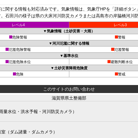
に関する情報も対応済みです。気象情報は、気象庁HPを「詳細ボタン
。石田川の様子は県の大床河川防災カメラまたは高島市の岸脇橋河川防災
レベル4
レベル3
▼気象情報（土砂災害・大雨）
危険警報
警報
▼河川氾濫に関する情報
氾濫危険警報
氾濫警報
▼基準水位
氾濫危険水位
避難判断水位
▼土砂災害降雨危険度
危険
警戒
このサイトのお問い合わせ
滋賀県県土整備部
雨量水位・洪水予報・河川防災カメラ）
策室（ダム諸量・ダムカメラ）