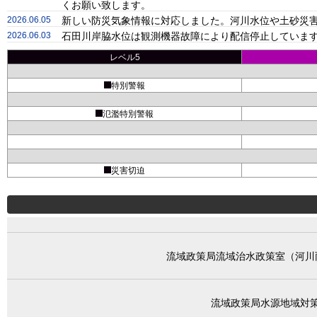
くお願い致します。
2026.06.05
新しい防災気象情報に対応しました。河川水位や土砂災害
2026.06.03
石田川岸脇水位は観測機器故障により配信停止しています
レベル5
特別警報
氾濫特別警報
災害切迫
流域政策局流域治水政策室（河川
流域政策局水源地域対