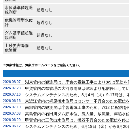
水位基準値超過
超過なし
観測所
危機管理型水位
超過なし
計
ダム基準値超過
超過なし
観測所
土砂災害降雨
超過なし
危険度
※気象情報は、気象庁ホームページをご確認ください。
2026.08.07
湖東管内の観測局は、庁舎の電気工事により8/9は配信
2026.07.23
甲賀管内の県管理の大河原雨量は6/16より配信停止し
2026.07.16
システムメンテナンスのため、8月4日（火）9-17時
2026.06.16
東近江管内の桐原橋水位局はセンサー不具合のため配信
2026.07.10
南部管内の観測局は庁舎電気工事のため、7/12 に配信
2026.07.03
高島管内の石田川ダム貯水位、流入量、放流量、岸脇水位
2026.06.29
甲賀管内の三代出水位局は、機器不具合のため配信を停
2026.06.12
システムメンテナンスのため、6月19日（金）から6月