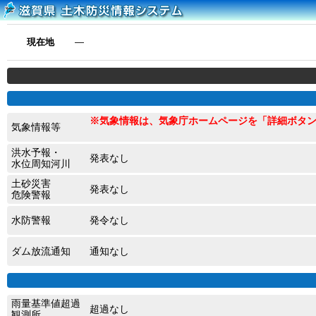
現在地
―
※気象情報は、気象庁ホームページを「詳細ボタ
気象情報等
洪水予報・
発表なし
水位周知河川
土砂災害
発表なし
危険警報
水防警報
発令なし
ダム放流通知
通知なし
雨量基準値超過
超過なし
観測所