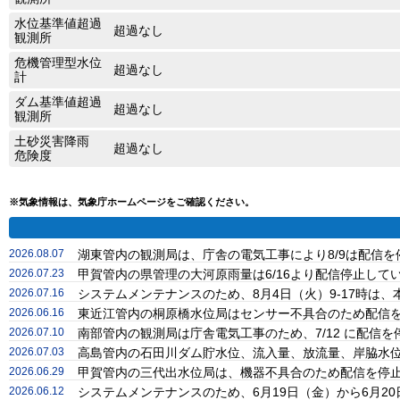
水位基準値超過
超過なし
観測所
危機管理型水位
超過なし
計
ダム基準値超過
超過なし
観測所
土砂災害降雨
超過なし
危険度
※気象情報は、気象庁ホームページをご確認ください。
2026.08.07
湖東管内の観測局は、庁舎の電気工事により8/9は配信
2026.07.23
甲賀管内の県管理の大河原雨量は6/16より配信停止し
2026.07.16
システムメンテナンスのため、8月4日（火）9-17時
2026.06.16
東近江管内の桐原橋水位局はセンサー不具合のため配信
2026.07.10
南部管内の観測局は庁舎電気工事のため、7/12 に配信
2026.07.03
高島管内の石田川ダム貯水位、流入量、放流量、岸脇水位
2026.06.29
甲賀管内の三代出水位局は、機器不具合のため配信を停
2026.06.12
システムメンテナンスのため、6月19日（金）から6月