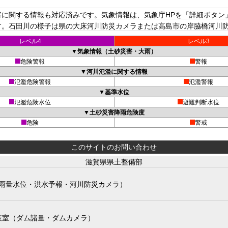
に関する情報も対応済みです。気象情報は、気象庁HPを「詳細ボタン
。石田川の様子は県の大床河川防災カメラまたは高島市の岸脇橋河川防災
レベル4
レベル3
▼気象情報（土砂災害・大雨）
危険警報
警報
▼河川氾濫に関する情報
氾濫危険警報
氾濫警報
▼基準水位
氾濫危険水位
避難判断水位
▼土砂災害降雨危険度
危険
警戒
このサイトのお問い合わせ
滋賀県県土整備部
雨量水位・洪水予報・河川防災カメラ）
策室（ダム諸量・ダムカメラ）