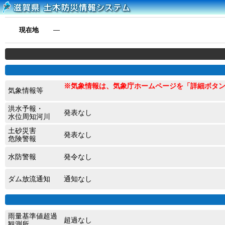
現在地
―
※気象情報は、気象庁ホームページを「詳細ボタ
気象情報等
洪水予報・
発表なし
水位周知河川
土砂災害
発表なし
危険警報
水防警報
発令なし
ダム放流通知
通知なし
雨量基準値超過
超過なし
観測所