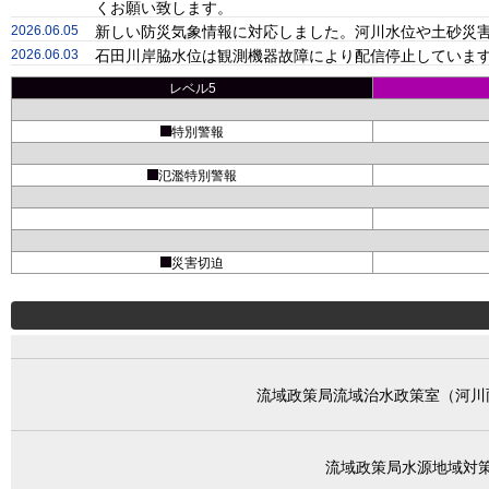
くお願い致します。
2026.06.05
新しい防災気象情報に対応しました。河川水位や土砂災害
2026.06.03
石田川岸脇水位は観測機器故障により配信停止しています
レベル5
特別警報
氾濫特別警報
災害切迫
流域政策局流域治水政策室（河川
流域政策局水源地域対