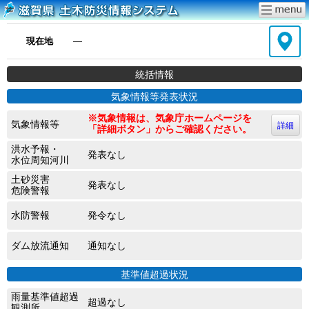
現在地
―
統括情報
気象情報等発表状況
※気象情報は、気象庁ホームページを
気象情報等
詳細
「詳細ボタン」からご確認ください。
洪水予報・
発表なし
水位周知河川
土砂災害
発表なし
危険警報
水防警報
発令なし
ダム放流通知
通知なし
基準値超過状況
雨量基準値超過
超過なし
観測所