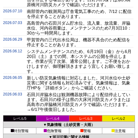
原橋河川防災カメラで確認いただけます。
2026.07.10
南部管内の観測局は庁舎電気工事のため、7/12 に配信
を停止することがあります。
2026.07.03
高島管内の石田川ダム貯水位、流入量、放流量、岸脇
水位、河内谷雨量は、メンテナンスのため7月3日10：
30から一時閉局します。
2026.06.29
甲賀管内の三代出水位局は、機器不具合のため配信を
停止することがあります。
2026.06.12
システムメンテナンスのため、6月19日（金）から6月
20日（土）までの間、本システムの公開を停止しま
す。作業が完了次第、通常公開します。ご不便をおか
けしますが、御理解頂きますよう宜しくお願い致しま
す。
2026.06.05
新しい防災気象情報に対応しました。河川水位や土砂
災害に関する情報も対応済みです。気象情報は、気象
庁HPを「詳細ボタン」からご確認ください。
2026.06.03
石田川岸脇水位は観測機器故障により配信停止してい
ます。石田川の様子は県の大床河川防災カメラまたは
高島市の岸脇橋河川防災カメラで確認いただけます。
→6/17午後復旧しました。
レベル5
レベル4
レベル3
レベル2
▼気象情報（土砂災害・大雨）
特別警報
危険警報
警報
注意報
▼河川氾濫に関する情報