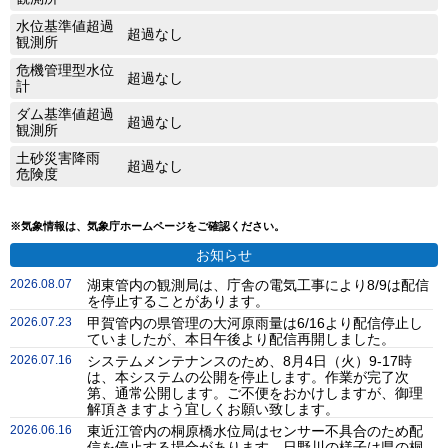
水位基準値超過
超過なし
観測所
危機管理型水位
超過なし
計
ダム基準値超過
超過なし
観測所
土砂災害降雨
超過なし
危険度
※気象情報は、気象庁ホームページをご確認ください。
お知らせ
2026.08.07
湖東管内の観測局は、庁舎の電気工事により8/9は配信
を停止することがあります。
2026.07.23
甲賀管内の県管理の大河原雨量は6/16より配信停止し
ていましたが、本日午後より配信再開しました。
2026.07.16
システムメンテナンスのため、8月4日（火）9-17時
は、本システムの公開を停止します。作業が完了次
第、通常公開します。ご不便をおかけしますが、御理
解頂きますよう宜しくお願い致します。
2026.06.16
東近江管内の桐原橋水位局はセンサー不具合のため配
信を停止する場合があります。日野川の様子は県の桐