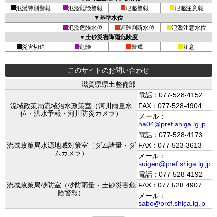
氾濫特別警報
氾濫危険警報
氾濫警報
氾濫注意報
▼基準水位
氾濫危険水位
避難判断水位
氾濫注意水位
▼土砂災害降雨危険度
災害切迫
危険
警戒
注意
このサイトのお問い合わせ
滋賀県県土整備部
電話：077-528-4152
流域政策局流域治水政策室（河川雨量水
FAX：077-528-4904
位・洪水予報・河川防災カメラ）
メール：
ha04@pref.shiga.lg.jp
電話：077-528-4173
流域政策局水源地域対策室（ダム諸量・ダ
FAX：077-523-3613
ムカメラ）
メール：
suigen@pref.shiga.lg.jp
電話：077-528-4192
流域政策局砂防室（砂防雨量・土砂災害危
FAX：077-528-4907
険警報）
メール：
sabo@pref.shiga.lg.jp