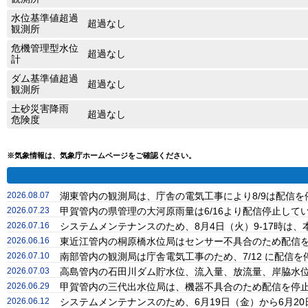
水位基準値超過
超過なし
観測所
危機管理型水位
超過なし
計
ダム基準値超過
超過なし
観測所
土砂災害降雨
超過なし
危険度
※気象情報は、気象庁ホームページをご確認ください。
2026.08.07
湖東管内の観測局は、庁舎の電気工事により8/9は配信
2026.07.23
甲賀管内の県管理の大河原雨量は6/16より配信停止し
2026.07.16
システムメンテナンスのため、8月4日（火）9-17時
2026.06.16
東近江管内の桐原橋水位局はセンサー不具合のため配信
2026.07.10
南部管内の観測局は庁舎電気工事のため、7/12 に配信
2026.07.03
高島管内の石田川ダム貯水位、流入量、放流量、岸脇水位
2026.06.29
甲賀管内の三代出水位局は、機器不具合のため配信を停
2026.06.12
システムメンテナンスのため、6月19日（金）から6月