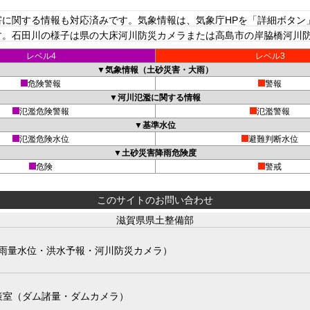
に関する情報も対応済みです。気象情報は、気象庁HPを「詳細ボタン
。石田川の様子は県の大床河川防災カメラまたは高島市の岸脇橋河川防災
レベル4
レベル3
▼気象情報（土砂災害・大雨）
危険警報
警報
▼河川氾濫に関する情報
氾濫危険警報
氾濫警報
▼基準水位
氾濫危険水位
避難判断水位
▼土砂災害降雨危険度
危険
警戒
このサイトのお問い合わせ
滋賀県県土整備部
雨量水位・洪水予報・河川防災カメラ）
策室（ダム諸量・ダムカメラ）