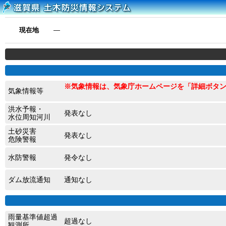
現在地
―
※気象情報は、気象庁ホームページを「詳細ボタ
気象情報等
洪水予報・
発表なし
水位周知河川
土砂災害
発表なし
危険警報
水防警報
発令なし
ダム放流通知
通知なし
雨量基準値超過
超過なし
観測所