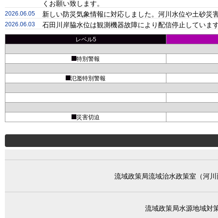
くお願い致します。
2026.06.05
新しい防災気象情報に対応しました。河川水位や土砂災害
2026.06.03
石田川岸脇水位は観測機器故障により配信停止しています
レベル5
特別警報
氾濫特別警報
災害切迫
流域政策局流域治水政策室（河川
流域政策局水源地域対