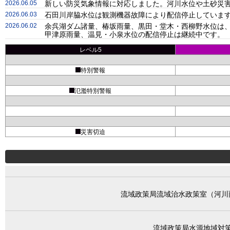
2026.06.05
新しい防災気象情報に対応しました。河川水位や土砂災害
2026.06.03
石田川岸脇水位は観測機器故障により配信停止しています
2026.06.02
余呉湖ダム諸量、椿坂雨量、黒田・堂木・西柳野水位は、
甲津原雨量、温見・小泉水位の配信停止は継続中です。
レベル5
特別警報
氾濫特別警報
災害切迫
流域政策局流域治水政策室（河川
流域政策局水源地域対