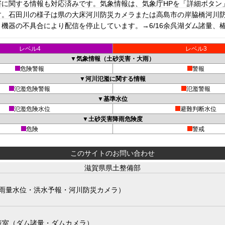
に関する情報も対応済みです。気象情報は、気象庁HPを「詳細ボタン
。石田川の様子は県の大床河川防災カメラまたは高島市の岸脇橋河川防災
機器の不具合により配信を停止しています。→6/16余呉湖ダム諸量、
レベル4
レベル3
▼気象情報（土砂災害・大雨）
危険警報
警報
▼河川氾濫に関する情報
氾濫危険警報
氾濫警報
▼基準水位
氾濫危険水位
避難判断水位
▼土砂災害降雨危険度
危険
警戒
このサイトのお問い合わせ
滋賀県県土整備部
雨量水位・洪水予報・河川防災カメラ）
策室（ダム諸量・ダムカメラ）