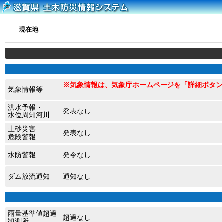
現在地
―
※気象情報は、気象庁ホームページを「詳細ボタ
気象情報等
洪水予報・
発表なし
水位周知河川
土砂災害
発表なし
危険警報
水防警報
発令なし
ダム放流通知
通知なし
雨量基準値超過
超過なし
観測所