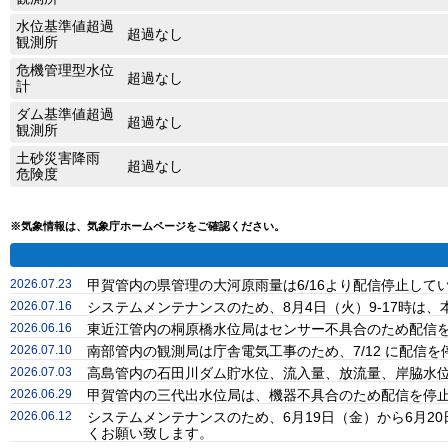
水位基準値超過
超過なし
観測所
危機管理型水位
超過なし
計
ダム基準値超過
超過なし
観測所
土砂災害降雨
超過なし
危険度
※気象情報は、気象庁ホームページをご確認ください。
2026.07.23
甲賀管内の県管理の大河原雨量は6/16より配信停止し
2026.07.16
システムメンテナンスのため、8月4日（火）9-17時
2026.06.16
東近江管内の桐原橋水位局はセンサー不具合のため配信
2026.07.10
南部管内の観測局は庁舎電気工事のため、7/12 に配信
2026.07.03
高島管内の石田川ダム貯水位、流入量、放流量、岸脇水位
2026.06.29
甲賀管内の三代出水位局は、機器不具合のため配信を停
2026.06.12
システムメンテナンスのため、6月19日（金）から6月
くお願い致します。